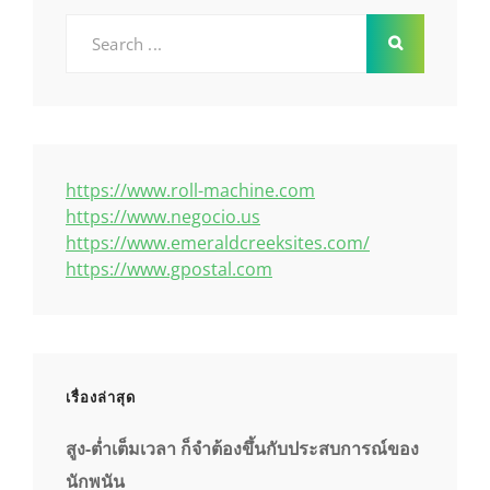
Search
for:
https://www.roll-machine.com
https://www.negocio.us
https://www.emeraldcreeksites.com/
https://www.gpostal.com
เรื่องล่าสุด
สูง-ต่ำเต็มเวลา ก็จำต้องขึ้นกับประสบการณ์ของ
นักพนัน