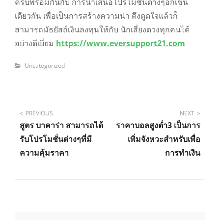
ครบพร้อมกันกับ การนำเสนอโปรโมชั่นต่างๆอีกเช่น
เดียวกัน เพื่อเป็นการสร้างความน่า ดึงดูดใจแล้วก็
สามารถมัธยัสถ์เงินลงทุนให้กับ นักเสี่ยงดวงทุกคนได้
อย่างดีเยี่ยม
https://www.eversupport21.com
Categories
Uncategorized
เมนู
PREVIOUS
NEXT
สูตร บาคาร่า สามารถได้
ราคาบอลสูงต่ำ3 เป็นการ
นำทาง
รับโปรโมชั่นต่างๆที่มี
เพิ่มจังหวะสำหรับเพื่อ
ความคุ้มราคา
การทำเงิน
เรื่อง