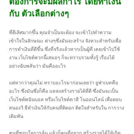
ต้องการจะมีผลกำไร โดยทำเงิน
กับ ตัวเลือกต่างๆ
ที่ดีเลิศมากขึ้น คุณจำเป็นจะต้อง จะเข้าไปทำความ
เข้าใจในลักษณะ ต่างๆซึ่งมันจะสร้าง จังหวะสำหรับเพื่อ
การทำเงินที่ดีขึ้น ซึ่งที่จริงแล้วหากเป็นผู้ที่ เคยเข้าไปใช้
งาน เว็บไซต์พวกนี้เสมอๆ ก็จะทราบรวมทั้งรู้ เรื่องได้
อย่างฉับพลันว่า มันคืออะไร
แต่หากว่าคุณไม่ ทราบอะไรมาก่อนเลยว่า ยูฟ่าเบทคือ
อะไร ซึ่งมันซึ่งก็คือ แหล่งสร้างรายได้ที่ดี ซึ่งมันจะเป็น
เว็บไซต์พนันบอล หรือเว็บไซต์คาสิ โนออนไลน์ เพื่อตอบ
สนองวิ ธีทำเงินให้กับคนที่ติดอก ติดใจสำหรับใน การวาง
เดิมพัน
คนที่ชอบใจการลุ้น แล้วก็คนที่อยาก สร้างรายได้ให้เกิด