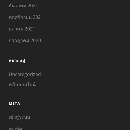
ธันวาคม 2021
พฤศจิกายน 2021
ตุลาคม 2021
กรกฎาคม 2020
หมวดหมู่
Uncategorized
พนันออนไลน์
META
เข้าสู่ระบบ
เข้าฟีด