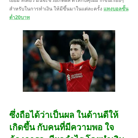
สำหรับในการทำเงิน ให้มีขึ้นมาในแต่ละครั้ง
แทงบอลขั้น
ต่ำ20บาท
ซึ่งถือได้ว่าเป็นผล ในด้านดีให้
เกิดขึ้น กับคนที่มีความพอ ใจ