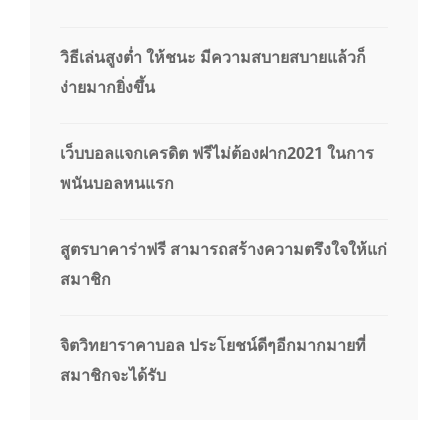
วิธีเล่นสูงต่ำ ให้ชนะ มีความสบายสบายแล้วก็
ง่ายมากยิ่งขึ้น
เว็บบอลแจกเครดิต ฟรีไม่ต้องฝาก2021 ในการ
พนันบอลหนแรก
สูตรบาคาร่าฟรี สามารถสร้างความตรึงใจให้แก่
สมาชิก
จิตวิทยาราคาบอล ประโยชน์ดีๆอีกมากมายที่
สมาชิกจะได้รับ