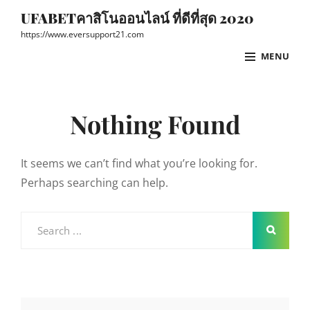
Skip
UFABETคาสิโนออนไลน์ ที่ดีที่สุด 2020
to
https://www.eversupport21.com
content
MENU
Site
Overlay
Nothing Found
It seems we can’t find what you’re looking for.
Perhaps searching can help.
Search
for: