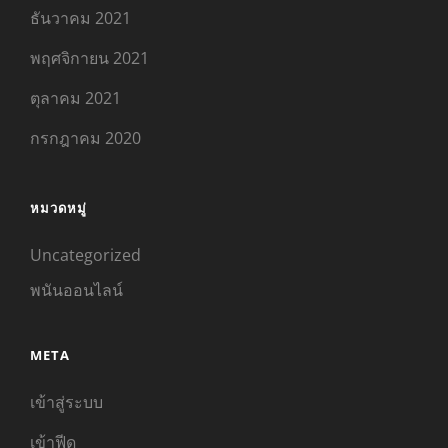
ธันวาคม 2021
พฤศจิกายน 2021
ตุลาคม 2021
กรกฎาคม 2020
หมวดหมู่
Uncategorized
พนันออนไลน์
META
เข้าสู่ระบบ
เข้าฟีด