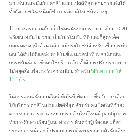
มา เล่นเกมพนันกับ คาสิโนปอยเปตดีที่สุด สามารถเล่นได้
ทั้งยังเกมพนัน ชนิดกีฬา เกมส์คาสิโน ชนิดต่างๆ
ได้อย่างครบถ้วนกับ เว็บไซต์พนันบาคาร่า ยอดเยี่ยม 2020
พรีเซนเทชั่นไม่ ว่าจะเป็นโปรโมชั่น ที่ดี และก็สูตรเด็ด
กลเม็ดต่างๆซึ่งล้วน แล้วจะมีประโยชน์สำหรับ เพื่อการทำ
เงิน ได้ดิบได้ดีแหล่ง คาสิโนชั้นแนวหน้าที่ เหล่านักเล่น
การพนันนิยม เข้ามาใช้บริการอีก ทั้งมีการปรับปรุง อย่าง
ไม่หยุดยั้ง เพื่อรองรับความนิยม สำหรับ
วิธีแทงบอล ให้
ได้กําไร
ในการเล่นพนันออนไลน์ ที่เป็นที่เพิ่มมาก ขึ้นกับการเลือก
ใช้บริการ คาสิโนปอยเปตดีที่สุด สำหรับคน ใดกันที่กำลัง
มอง หาว่าควรจะ เล่นบาคาร่า เว็บไซต์ไหนดี pantip ควร
ทำการศึกษา เรียนรู้และทำการ ค้นคว้ารู้เรื่องแล ะก็หา
ประสบการณ์และ ก็ประสบการณ์โดย ตรงจากตัวนักเสี่ยง