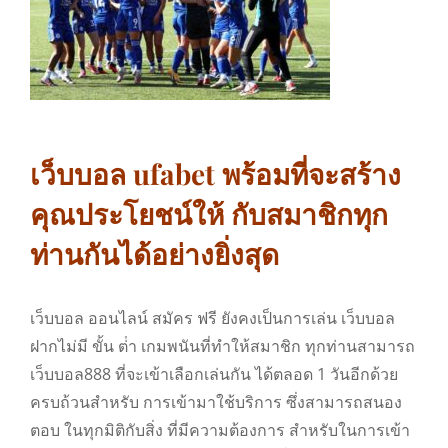
เว็บบอล ufabet พร้อมที่จะสร้าง
คุณประโยชน์ให้ กับสมาชิกทุก
ท่านกันได้อย่างยิ่งสุด
เว็บบอล ออนไลน์ สมัคร ฟรี ยังคงเป็นการเล่น เว็บบอล
ฝากไม่มี ขั้น ต่ํา เกมพนันที่ทำให้สมาชิก ทุกท่านสามารถ
เว็บบอล888 ที่จะเข้าเลือกเล่นกัน ได้ตลอด 1 วันอีกด้วย
ครบถ้วนสำหรับ การเข้ามาใช้บริการ ซึ่งสามารถสนอง
ตอบ ในทุกมิติกับสิ่ง ที่มีความต้องการ สำหรับในการเข้า