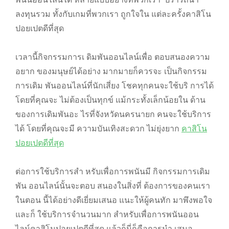
ลงทุนรวม ทั้งกับเกมที่พวกเรา ถูกใจใน แต่ละครั้งคาสิโน
ปอยเปตดีที่สุด
เวลานี้กิจกรรมการเ ดิมพันออนไลน์เพื่อ ตอบสนองความ
อยาก ของมนุษย์ได้อย่าง มากมายก็ควรจะ เป็นกิจกรรม
การเดิม พันออนไลน์ที่นักเสี่ยง โชคทุกคนจะใช้บริ การได้
โดยที่คุณจะ ไม่ต้องเป็นทุกข์ แม้กระทั้งเล็กน้อยใน ด้าน
ของการเดิมพันอะ ไรที่จังหวัดนครนายก คนจะใช้บริการ
ได้ โดยที่คุณจะมี ความบันเทิงสะดวก ไม่ยุ่งยาก
คาสิโน
ปอยเปตดีที่สุด
ต่อการใช้บริการสำ หรับเพื่อการพนันมี กิจกรรมการเดิม
พัน ออนไลน์นั้นจะตอบ สนองในสิ่งที่ ต้องการของคนเรา
ในตอน นี้ได้อย่างดีเยี่ยมเสนอ แนะให้ผู้คนทัก มาพึงพอใจ
และก็ ใช้บริการจำนวนมาก สำหรับเพื่อการพนันออน
ไลน์คาสิโนปอยเปตดีที่สุด แล้วก็นี่ก็คือการนำ เสนอ