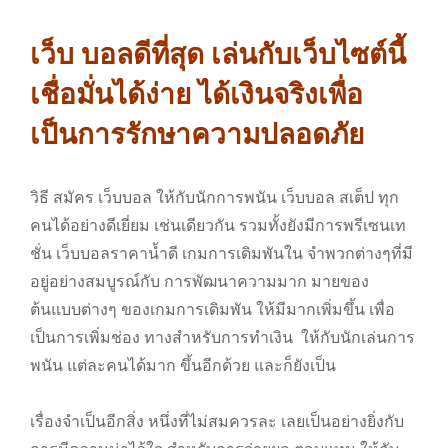
เว็บ บอลดีที่สุด เล่นกับเว็บไซต์นี้
เชื่อมั่นได้ง่าย ได้เงินจริงเพื่อ
เป็นการรักษาความปลอดภัย
วิธี สมัคร เว็บบอล ให้กับนักการพนัน เว็บบอล สเต็ป ทุก
คนได้อย่างดีเยี่ยม เช่นเดียวกัน รวมทั้งยังมีการพรีเซนเท
ชั่น เว็บบอลราคาน้ำดี เกมการเดิมพันใน จำพวกต่างๆที่มี
อยู่อย่างสมบูรณ์กับ การพัฒนาความมาก มายของ
ต้นแบบต่างๆ ของเกมการเดิมพัน ให้มีมากเพิ่มขึ้น เพื่อ
เป็นการเพิ่มช่อง ทางสำหรับการทำเงิน ให้กับนักเล่นการ
พนัน แต่ละคนได้มาก ขึ้นอีกด้วย และก็ยังเป็น
เรื่องจำเป็นอีกสิ่ง หนึ่งที่ไม่สมควรละ เลยเป็นอย่างยิ่งกับ