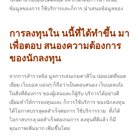
ข้อมูลของการ ใช้บริการและก็การ นำเสนอข้อมูลของ
การลงทุนใน นนี้ที่ได้ทำขึ้น มา
เพื่อตอบ สนองความต้องการ
ของนักลงทุน
จากการสำรวจข้อ มูลการเล่นเกมคาสิโน ปอยเปตที่ยอด
เยี่ยม เว็บบอล แม่นๆ ก็ถือว่าเป็นตอบสนอง เว็บบอลufa
ในสิ่งที่ต้องการ ของผู้เล่นและก็ผู้รับ บริการได้อย่างดี
เยี่ยมทำให้การลงทุนและ ก็การใช้บริการ ของนักลงทุน
ได้โอกาสบรรลุผลสำเร็จต่อการ ใช้บริการรวม ทั้งได้
โอกาสบรรลุ ผลสำเร็จต่อเกมการ ลงทุนที่ดีแล้ว ก็มี
คุณภาพเพิ่มมาก เพิ่มขึ้นโดย