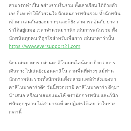
สามารถทำเป็น อย่างราบรื่นรวม ทั้งเล่าเรียน ได้ด้วยตัว
เอง ก็เลยทำให้ยั่วยวนใจ นักเล่นการพนันรวม ทั้งนักพนัน
เข้ามา เล่นกันเยอะมากๆ และก็ยัง สามารถลุ้นกับ บาคา
ร่าได้อยู่เสมอ เวลาจำนวนมากนัก เล่นการพนันรวม ทั้ง
นักพนันทุกคน ที่ถูกใจสำหรับเพื่อการ เล่นบาคาร่านั้น
https://www.eversupport21.com
นิยมเล่นบาคาร่า ผ่านคาสิโนออนไลน์มาก ยิ่งกว่าการ
เดินทาง ไปเล่นยังบ่อนคาสิโน ตามพื้นที่ต่างๆ แม้ท่าน
นักการพนัน รวมทั้งนักพนันทั้งหลาย แหล่กำลังมองหา
คาสิโนบาคาร่าดีๆ วันนี้พวกเรามี คาสิโนบาคาร่า ดีๆมา
นำเสนอ หรือมาเสนอแนะให้ ชรานักการพนัน และก็นัก
พนันทุกๆท่าน ไม่สามารถที่ จะปฏิเสธได้เลย ว่าในช่วง
เวลานี้