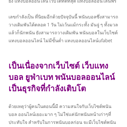
ยิ่ง แทงบอลออนไลน์ เว็บใดที่ดีที่สุด แทงบอลออนไลน์ฟรี
เลขกำลังเป็น ที่นิยมอีกด้วยปัจจุบันนี้ พนันบอลซึ่งสามารถ
วางเดิมพันได้ตลอด 1 วัน ไม่เว้นแม้กระทั้ง มันจู่ ๆ ทั้งมวล
แล้วก็นักพนัน ยังสามารถวางเดิมพัน พนันบอลในเว็บไซต์
แทงบอลออนไลน์ ไม่มีขั้นต่ำ แทงบอลออนไลน์ufabet
เป็นเนื่องจากเว็บไซต์ เว็บแทง
บอล ยูฟ่าเบท พนันบอลออนไลน์
เป็นธุรกิจที่กำลังเติบโต
ด้วยเหตุว่าผู้คนในตอนนี้มี ความสนใจกับเว็บไซต์พนัน
บอล ออนไลน์เยอะมาก ๆ ไม่ใช่แค่นักพนันหน้าเก่าๆที่
ประทับใจ สำหรับในการพนันบอลก่อน จะมีเว็บไซต์พนัน