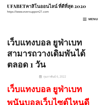
Skip
UFABETคาสิโนออนไลน์ ที่ดีที่สุด 2020
to
https://www.eversupport21.com
content
MENU
Site
Overlay
เว็บแทงบอล ยูฟ่าเบท
สามารถวางเดิมพันได้
ตลอด 1 วัน
By
กุมภาพันธ์ 6, 2022
admin
เว็บแทงบอล ยูฟ่าเบท
พนันบอลเว็บไซต์ไหนดี