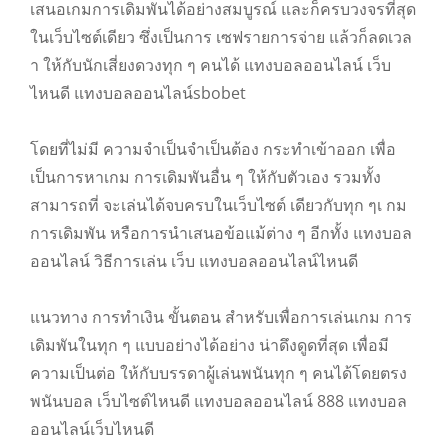
เสนอเกมการเดิมพันได้อย่างสมบูรณ์ และก็ครบวงจรที่สุด
ในเว็บไซต์เดียว ซึ่งเป็นการ เซฟรายการจ่าย แล้วก็ลดเวล
า ให้กับนักเสี่ยงดวงทุก ๆ คนได้ แทงบอลออนไลน์ เว็บ
ไหนดี แทงบอลออนไลน์sbobet
โดยที่ไม่มี ความจำเป็นจำเป็นต้อง กระทำเข้าออก เพื่อ
เป็นการหาเกม การเดิมพันอื่น ๆ ให้กับตัวเอง รวมทั้ง
สามารถที่ จะเล่นได้จบครบในเว็บไซต์ เดียวกับทุก ๆเ กม
การเดิมพัน หรือการนำเสนอข้อแม้ต่าง ๆ อีกทั้ง แทงบอล
ออนไลน์ วิธีการเล่น เว็บ แทงบอลออนไลน์ไหนดี
แนวทาง การทำเงิน ขั้นตอน สำหรับเพื่อการเล่นเกม การ
เดิมพันในทุก ๆ แบบอย่างได้อย่าง น่าดึงดูดที่สุด เพื่อมี
ความเป็นต่อ ให้กับบรรดาผู้เล่นพนันทุก ๆ คนได้โดยตรง
พนันบอล เว็บไซต์ไหนดี แทงบอลออนไลน์ 888 แทงบอล
ออนไลน์เว็บไหนดี