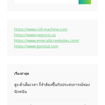
https://www.roll-machine.com
https://www.negocio.us
https://www.emeraldcreeksites.com/
https://www.gpostal.com
เรื่องล่าสุด
สูง-ต่ำเต็มเวลา ก็จำต้องขึ้นกับประสบการณ์ของ
นักพนัน