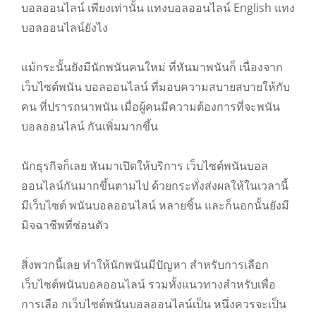
บอลออนไลน์ เพียงเท่านั้น แทงบอลออนไลน์ English แทง
บอลออนไลน์ยังไง
แม้กระนั้นยังมีนักพนันคนใหม่ ที่หันมาพนันก็ เนื่องจาก
เว็บไซต์พนัน บอลออนไลน์ ที่มอบความสบายสบายให้กับ
คน ที่ปรารถนาพนัน เมื่อผู้คนมีความต้องการที่จะพนัน
บอลออนไลน์ กันเพิ่มมากขึ้น
นักธุรกิจก็เลย หันมาเปิดให้บริการ เว็บไซต์พนันบอล
ออนไลน์กันมากขึ้นตามไป ด้วยกระทั่งส่งผลให้ในเวลานี้
มีเว็บไซต์ พนันบอลออนไลน์ หลายชิ้น และก็นอกนั้นยังมี
มิจฉาชีพที่ซ่อนตัว
สิ่งพวกนี้เลย ทำให้นักพนันมีปัญหา สำหรับการเลือก
เว็บไซต์พนันบอลออนไลน์ รวมทั้งแนวทางสำหรับเพื่อ
การเลือ กเว็บไซต์พนันบอลออนไลน์เป็น หนึ่งควรจะเป็น