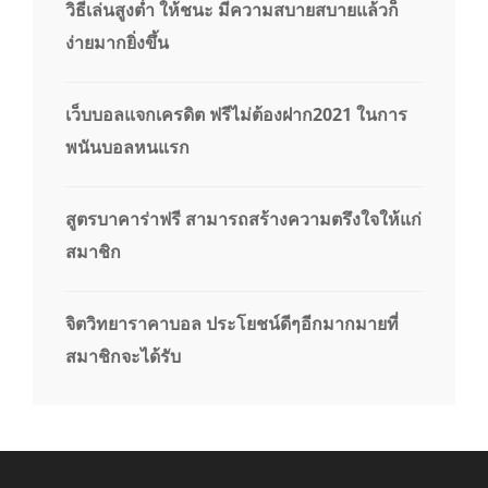
วิธีเล่นสูงต่ำ ให้ชนะ มีความสบายสบายแล้วก็
ง่ายมากยิ่งขึ้น
เว็บบอลแจกเครดิต ฟรีไม่ต้องฝาก2021 ในการ
พนันบอลหนแรก
สูตรบาคาร่าฟรี สามารถสร้างความตรึงใจให้แก่
สมาชิก
จิตวิทยาราคาบอล ประโยชน์ดีๆอีกมากมายที่
สมาชิกจะได้รับ