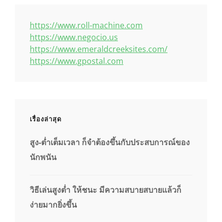
https://www.roll-machine.com
https://www.negocio.us
https://www.emeraldcreeksites.com/
https://www.gpostal.com
เรื่องล่าสุด
สูง-ต่ำเต็มเวลา ก็จำต้องขึ้นกับประสบการณ์ของ
นักพนัน
วิธีเล่นสูงต่ำ ให้ชนะ มีความสบายสบายแล้วก็
ง่ายมากยิ่งขึ้น