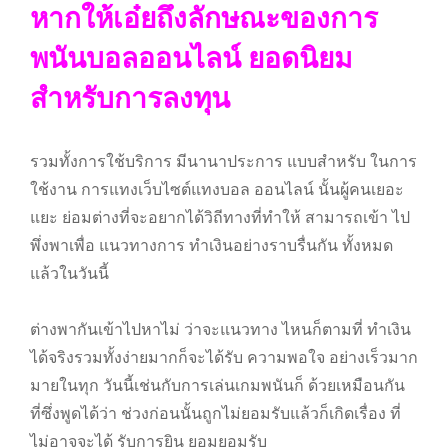
หากให้เอ๋ยถึงลักษณะของการ
พนันบอลออนไลน์ ยอดนิยม
สำหรับการลงทุน
รวมทั้งการใช้บริการ มีนานาประการ แบบสำหรับ ในการ
ใช้งาน การแทงเว็บไซต์แทงบอล ออนไลน์ นั้นผู้คนเยอะ
แยะ ย่อมต่างที่จะอยากได้วิถีทางที่ทำให้ สามารถเข้า ไป
พึ่งพาเพื่อ แนวทางการ ทำเงินอย่างราบรื่นกัน ทั้งหมด
แล้วในวันนี้
ต่างพากันเข้าไปหาไม่ ว่าจะแนวทาง ไหนก็ตามที่ ทำเงิน
ได้จริงรวมทั้งง่ายมากก็จะได้รับ ความพอใจ อย่างเร็วมาก
มายในทุก วันนี้เช่นกับการเล่นเกมพนันก็ ด้วยเหมือนกัน
ที่ซึ่งพูดได้ว่า ช่วงก่อนนั้นถูกไม่ยอมรับแล้วก็เกิดเรื่อง ที่
ไม่อาจจะได้ รับการยิน ยอมยอมรับ