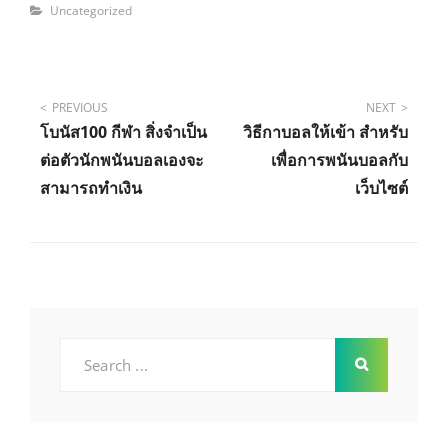
Categories
Uncategorized
เมนู
PREVIOUS
NEXT
โบนัส100 กีฬา สิ่งจำเป็น
วิธีกาบอลให้เข้า สำหรับ
นำทาง
ต่อตัวนักพนันบอลเองจะ
เพื่อการพนันบอลกับ
สามารถทำเงิน
เว็บไซต์
เรื่อง
Search
for: