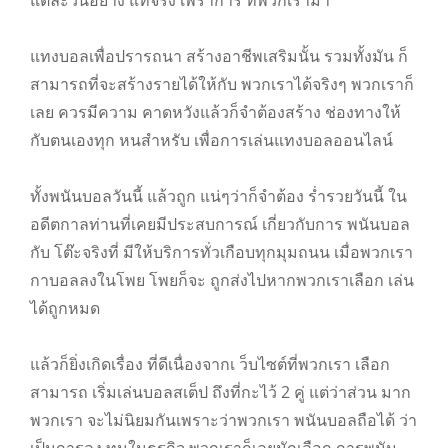
แทงบอลเพื่อปรารถนา สร้างอาชีพเสริมนั้น รวมทั้งมัน ก็
สามารถที่จะสร้างรายได้ให้กับ พวกเราได้จริงๆ พวกเราก็
เลย ควรมีความ คาดหวังแล้วก็จำต้องสร้าง ช่องทางให้
กับตนเองทุก หนสำหรับ เพื่อการเล่นแทงบอลออนไลน์
ทั้งพนันบอลวันนี้ แล้วถูก แน่ๆว่าก็จำต้อง ร่ำรวยวันนี้ ใน
อดีตกาลท่านที่เคยมีประสบการณ์ เกี่ยวกับการ พนันบอล
กับ โต๊ะจริงที่ มีให้บริการทั่วเกือบทุกมุมถนน เมื่อพวกเรา
กาบอลลงในโพย โพยก็จะ ถูกส่งไปหากพวกเราเลือก เล่น
ได้ถูกหมด
แล้วก็ยิ่งเกิดเรื่อง ที่ดีเนื่องจากเ ว็บไซต์ที่พวกเรา เลือก
สามารถ เริ่มเล่นบอลสเต็ป ถึงที่กะไว้ 2 คู่ แต่ว่าส่วน มาก
พวกเรา จะไม่นิยมกันเพราะว่าพวกเรา พนันบอลถือได้ ว่า
เป็นการลง ทุนในธุรกิจ พวกเราก็เลยมักเลือก การพนัน