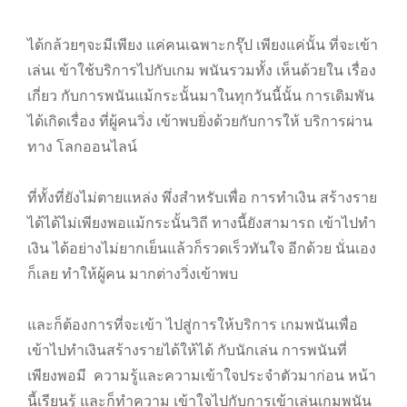
ได้กล้วยๆจะมีเพียง แค่คนเฉพาะกรุ๊ป เพียงแค่นั้น ที่จะเข้า
เล่นเ ข้าใช้บริการไปกับเกม พนันรวมทั้ง เห็นด้วยใน เรื่อง
เกี่ยว กับการพนันแม้กระนั้นมาในทุกวันนี้นั้น การเดิมพัน
ได้เกิดเรื่อง ที่ผู้คนวิ่ง เข้าพบยิ่งด้วยกับการให้ บริการผ่าน
ทาง โลกออนไลน์
ที่ทั้งที่ยังไม่ตายแหล่ง พึ่งสำหรับเพื่อ การทำเงิน สร้างราย
ได้ได้ไม่เพียงพอแม้กระนั้นวิถี ทางนี้ยังสามารถ เข้าไปทำ
เงิน ได้อย่างไม่ยากเย็นแล้วก็รวดเร็วทันใจ อีกด้วย นั่นเอง
ก็เลย ทำให้ผู้คน มากต่างวิ่งเข้าพบ
และก็ต้องการที่จะเข้า ไปสู่การให้บริการ เกมพนันเพื่อ
เข้าไปทำเงินสร้างรายได้ให้ได้ กับนักเล่น การพนันที่
เพียงพอมี ความรู้และความเข้าใจประจำตัวมาก่อน หน้า
นี้เรียนรู้ และก็ทำความ เข้าใจไปกับการเข้าเล่นเกมพนัน