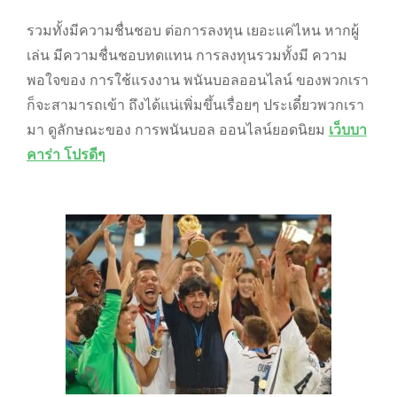
รวมทั้งมีความชื่นชอบ ต่อการลงทุน เยอะแค่ไหน หากผู้
เล่น มีความชื่นชอบทดแทน การลงทุนรวมทั้งมี ความ
พอใจของ การใช้แรงงาน พนันบอลออนไลน์ ของพวกเรา
ก็จะสามารถเข้า ถึงได้แน่เพิ่มขึ้นเรื่อยๆ ประเดี๋ยวพวกเรา
มา ดูลักษณะของ การพนันบอล ออนไลน์ยอดนิยม
เว็บบา
คาร่า โปรดีๆ