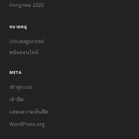
กรกฎาคม 2020
หมวดหมู่
Uncategorized
พนันออนไลน์
META
เข้าสู่ระบบ
เข้าฟีด
แสดงความเห็นฟีด
WordPress.org