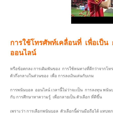
การใช้โทรศัพท์เคลื่อนที่ เพื่อเป
ออนไลน์
หรือข้อตกลง การเดิมพันของ การใช้หนทางที่ดีกว่าจากโทรศั
ตัวกึ่งกลางในส่วนของ เพื่อ การลงเงินเล่นกับเกม
การพนันบอล ออนไลน์ เวลานี้ไม่ว่าจะเป็น การลงทุน พนัน
กับ การศึกษาหาความรู้ เพื่อกลายเป็น ตัวเลือก ที่ดีขึ้น
เพราะว่า การเลือกพนันบอล ตัวเลือกนี้ผ่านมือถือได้ แทบทุกค