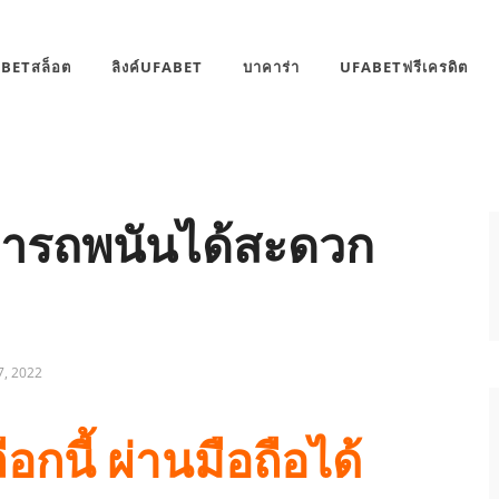
BETสล็อต
ลิงค์UFABET
บาคาร่า
UFABETฟรีเครดิต
ารถพนันได้สะดวก
7, 2022
กนี้ ผ่านมือถือได้