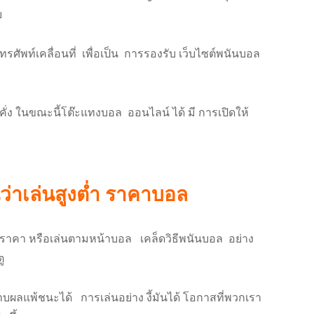
ย
ทรศัพท์เคลื่อนที่ เพื่อเป็น การรองรับ เว็บไซต์พนันบอล
งคั่ง ในขณะนี้โต๊ะแทงบอล ออนไลน์ ได้ มี การเปิดให้
นว่าเล่นสูงต่ำ ราคาบอล
ราคา หรือเล่นตามหน้าบอล เคล็ดวิธีพนันบอล อย่าง
ู
ทราบผลแพ้ชนะได้ การเล่นอย่าง งี้มันได้ โอกาสที่พวกเรา