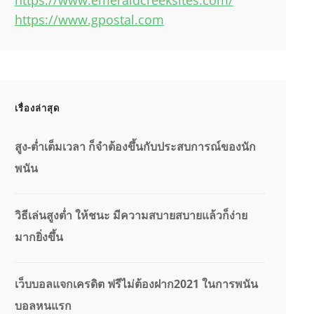
https://www.emeraldcreeksites.com/
https://www.gpostal.com
เรื่องล่าสุด
สูง-ต่ำเต็มเวลา ก็จำต้องขึ้นกับประสบการณ์ของนัก
พนัน
วิธีเล่นสูงต่ำ ให้ชนะ มีความสบายสบายแล้วก็ง่าย
มากยิ่งขึ้น
เว็บบอลแจกเครดิต ฟรีไม่ต้องฝาก2021 ในการพนัน
บอลหนแรก