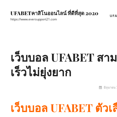
Skip
to
UFABETคาสิโนออนไลน์ ที่ดีที่สุด 2020
UFA
content
https://www.eversupport21.com
Site
Overlay
เว็บบอล UFABET สาม
เร็วไม่ยุ่งยาก
By
มิถุนายน 
admin
เว็บบอล UFABET ตัวเลือ