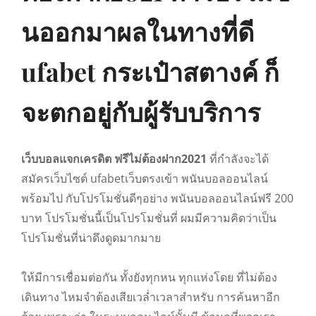
นออกมาผลในทางที่ดี
ufabet กระเป๋าสตางค์ ก็
จะตกอยู่กับผู้รับบริการ
เว็บบอลแจกเครดิต ฟรีไม่ต้องฝาก2021
ที่กำลังจะได้
สมัครเว็บไซต์ ufabetเว็บตรงเข้า พนันบอลออนไลน์
พร้อมไป กับโปรโมชั่นดีๆอย่าง พนันบอลออนไลน์ฟรี 200
บาท โปรโมชั่นนี้เป็นโปรโมชั่นที่ ผมมีความคิดว่าเป็น
โปรโมชั่นที่น่าดึงดูดมากมาย
ให้มีการเชื่อมต่อกัน ทั้งยังทุกหน ทุกแห่งโดย ที่ไม่ต้อง
เดินทาง ไหมจำต้องเสียเวล่ำเวลาสำหรับ การค้นหาอีก