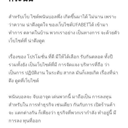
สำหรับเว็บ ไซต์พนันบอลพึ่ง เกิดขึ้นมาได้ ไม่นาน เพราะ
ว่าความ น่าดึงดูดใจ ของเว็บไซต์UFABETได้ เข้ามา
ทำการ ตลาดในบ้าน พวกเราอย่าง เป็นทางการ จะด้วยตัว
เว็บไซต์ที่ น่าดึงดูด
เรื่องของ โปรโมชั่น ที่ดี มีให้ได้เลือก รับกันตลอด ทั้งปี
รวมทั้งยัง เป็นเว็บไซต์ที่มี การจัดแจง บริหารที่ถือ ว่า
เป็นการ ปฏิบัติงาน ในระดับ สากล มันก็เลยเกิด เรื่องที่น่า
ดึง ดูดที่เว็บไซต์
พนันบอลจะ จับเอาจุด เด่นพวกนี้ มาถือเป็น การลงทุน
สำหรับใน การทำธุรกิจ เช่นเดียว กันกับการ เปิดร้านค้า
จะ แตกต่างกัน ก็เพียงว่า ธุรกิจที่พวกเรากำลัง ทำอยู่นี้ มี
การลง ทุนที่ออก