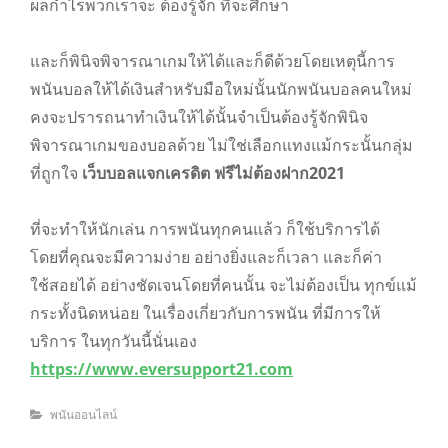
ผลกำไรพวกเราจะ ต้องรู้จัก ที่จะศึกษา
และก็พินิจพิจารณาเกมให้ได้และก็ดีด้วยโดยเหตุนี้การ
พนันบอลให้ได้เงินสำหรับมือใหม่นั้นนักพนันบอลคนใหม่
คงจะปรารถนาทำเงินให้ได้นั้นจำเป็นต้องรู้จักพินิจ
พิจารณาเกมของบอลด้วย ไม่ใช่เลือกแทงแม้กระนั้นกลุ่ม
ที่ถูกใจ
เว็บบอลแจกเครดิต ฟรีไม่ต้องฝาก2021
ที่จะทำให้นักเล่น การพนันทุกคนแล้ว ก็ใช้บริการได้
โดยที่คุณจะมีความง่าย อย่างยิ่งและก็เวลา และก็ค่า
ใช้สอยได้ อย่างชัดเจนโดยที่คนนั้น จะไม่ต้องเป็น ทุกข์แม้
กระทั้งนิดหน่อย ในเรื่องเกี่ยวกับการพนัน ที่มีการให้
บริการ ในทุกวันนี้นั่นเอง
https://www.eversupport21.com
Categories
พนันออนไลน์