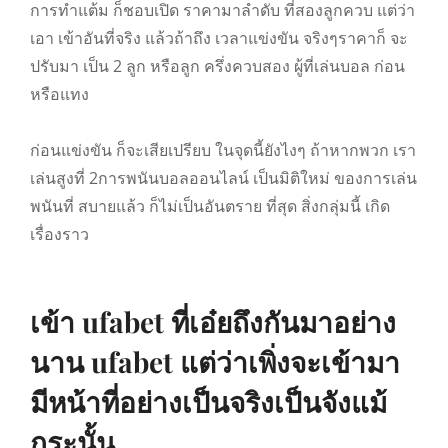
การทำแต้ม ก็ชอบเปิด ราคามาลำดับ ที่สองลูกควบ แต่ว่า
เอา เข้าอันที่จริง แล้วถ้าถึง เวลาแข่งขัน จริงๆราคาก็ จะ
ปรับมา เป็น 2 ลูก หรือลูก ครึ่งควบสอง ผู้ที่เล่นบอล ก่อน
หรือแทง
ก่อนแข่งขัน ก็จะเสียเปรียบ ในจุดนี้ยังไงๆ ถ้าหากพวก เรา
เล่นสูงที่ 2การพนันบอลออนไลน์ เป็นมิติใหม่ ของการเล่น
พนันที่ สบายแล้ว ก็ไม่เป็นอันตราย ที่สุด สิ่งกลุ่มนี้ เกิด
เรื่องราว
เข้า ufabet ที่เอ๋ยถึงกันมาอย่าง
นาน ufabet แต่ว่าเพิ่งจะเข้ามา
มีหน้าที่อย่างเป็นจริงเป็นจังแม้
กระนั้น