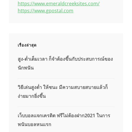
https://www.emeraldcreeksites.com/
https://www.gpostal.com
เรื่องล่าสุด
สูง-ต่ำเต็มเวลา ก็จำต้องขึ้นกับประสบการณ์ของ
นักพนัน
วิธีเล่นสูงต่ำ ให้ชนะ มีความสบายสบายแล้วก็
ง่ายมากยิ่งขึ้น
เว็บบอลแจกเครดิต ฟรีไม่ต้องฝาก2021 ในการ
พนันบอลหนแรก