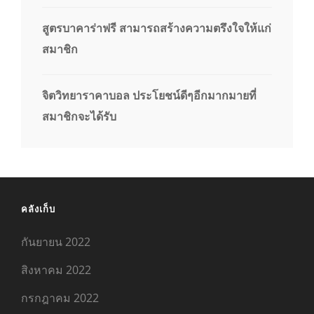
สูตรบาคาร่าฟรี สามารถสร้างความตรึงใจให้แก่
สมาชิก
จิตวิทยาราคาบอล ประโยชน์ดีๆอีกมากมายที่
สมาชิกจะได้รับ
คลังเก็บ
กันยายน 2022
สิงหาคม 2022
กรกฎาคม 2022