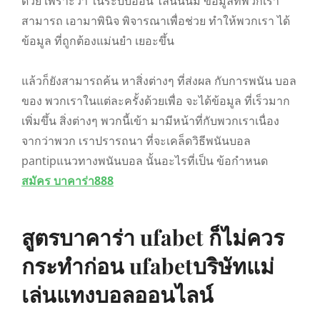
ด้วย เพราะว่า ในระบบออน ไลน์นั้นมี ข้อมูลที่พวกเรา
สามารถ เอามาพินิจ พิจารณาเพื่อช่วย ทำให้พวกเรา ได้
ข้อมูล ที่ถูกต้องแม่นยำ เยอะขึ้น
แล้วก็ยังสามารถค้น หาสิ่งต่างๆ ที่ส่งผล กับการพนัน บอล
ของ พวกเราในแต่ละครั้งด้วยเพื่อ จะได้ข้อมูล ที่เร็วมาก
เพิ่มขึ้น สิ่งต่างๆ พวกนี้เข้า มามีหน้าที่กับพวกเราเนื่อง
จากว่าพวก เราปรารถนา ที่จะเคล็ดวิธีพนันบอล
pantipแนวทางพนันบอล นั้นอะไรที่เป็น ข้อกำหนด
สมัคร บาคาร่า888
สูตรบาคาร่า ufabet ก็ไม่ควร
กระทำก่อน ufabetบริษัทแม่
เล่นแทงบอลออนไลน์