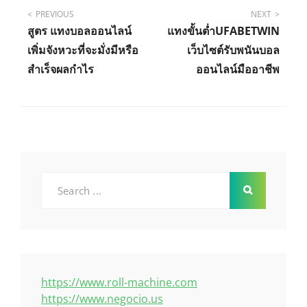
เมนู
PREVIOUS
NEXT
สูตร แทงบอลออนไลน์
แทงขั้นต่ำUFABETWIN
นำทาง
เพิ่มจังหวะที่จะมั่งมีหรือ
เว็บไซต์รับพนันบอล
สำเร็จผลกำไร
ออนไลน์มืออาชีพ
เรื่อง
Search
for:
https://www.roll-machine.com
https://www.negocio.us