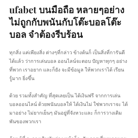
ufabet บนมือถือ หลายๆอย่าง
ไม่ถูกกับพนันกับโต๊ะบอลโต๊ะ
บอล จำต้องรีบร้อน
ทุกสิ่ง แค่เพียงสิ่ง ต่างๆที่กล่าว ข้างต้นก็ เป็นสิ่งที่การันตี
ได้แล้ว ว่าการเล่นบอล ออนไลน์จะตอบ ปัญหาทุกๆ อย่าง
ที่พวก เราอยาก และก็ยัง จะมีข้อมูล ให้พวกเราได้ เรียน
รู้มาก ยิ่งขึ้น
ด้วย รวมทั้งสำคัญ ที่สุดเลยเป็น ได้เงินฟรี จากการเล่น
บอลออนไลน์ ด้วยพนันบอลให้ ได้เงินไม่ ใช่พวกเราจะ ได้
มาอย่าง ไม่ยากเย็นๆ มันอยู่ที่จังหวะและ ก็การวางเดิม
พันของพวกเรา