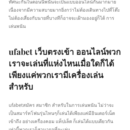
ทัศนะกันในตอนนี้พนันจะเป็นแบบออนไลน์กันมากมาย
เนื่องจากมีความสบายมากยิ่งกว่าไม่ต้องเดินทางไปที่โต๊ะ
ไม่ต้องเสี่ยงกับนายที่บางทีก็อาจจะเฝ้ามองอยู่ก็ได้ การ
เล่นพนัน
ufabet เว็บตรงเข้า ออนไลน์พวก
เราจะเล่นที่แห่งไหนเมื่อใดก็ได้
เพียงแค่พวกเรามีเครื่องเล่น
สำหรับ
ufabetสมัคร สมาชิก สำหรับในการเล่นพนัน ไม่ว่าจะ
เป็นสมาร์ทโฟนรุ่นไหนๆก็เล่นได้เพียงแค่มีอินเตอร์เน็ต
เข้าถึง อย่างเครื่องคอม แท็ปเล็ต ก็เล่นได้แบบเดียวกัน
เท่านี้พวกเราก็สามารถที่จะเล่น