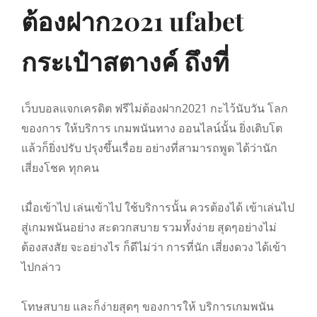
ต้องฝาก2021 ufabet
กระเป๋าสตางค์ ถึงที่
เว็บบอลแจกเครดิต ฟรีไม่ต้องฝาก2021 กะไว้นับวัน โลก
ของการ ให้บริการ เกมพนันทาง ออนไลน์นั้น ยิ่งเติบโต
แล้วก็ยิ่งปรับ ปรุงขึ้นเรื่อย อย่างที่สามารถพูด ได้ว่านัก
เสี่ยงโชค ทุกคน
เมื่อเข้าไป เล่นเข้าไป ใช้บริการนั้น ควรต้องได้ เข้าเล่นไป
สู่เกมพนันอย่าง สะดวกสบาย รวมทั้งง่าย สุดๆอย่างไม่
ต้องสงสัย จะอย่างไร ก็ดีไม่ว่า การที่นัก เสี่ยงดวง ได้เข้า
ไปกล่าว
โทษสบาย และก็ง่ายสุดๆ ของการให้ บริการเกมพนัน