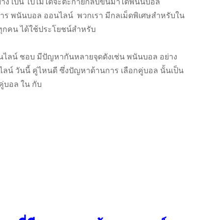
อย่าง เป็น ไปไม่ได้จะตะกายกลับขึ้นมาได้พนันบอล
ใน การ พนันบอล ออนไลน์ พวกเรา มีกลเม็ดพิเศษสำหรับใน
ทุกคน ได้ใช้ประโยชน์สำหรับ
ออนไลน์ ชอบ มีปัญหากันหลายจุดดังเช่น พนันบอล อย่าง
์ วันนี้ คู่ไหนดี ซึ่งปัญหาด้านการ เลือกคู่บอล นั้นเป็น
ู่บอล ใน กับ