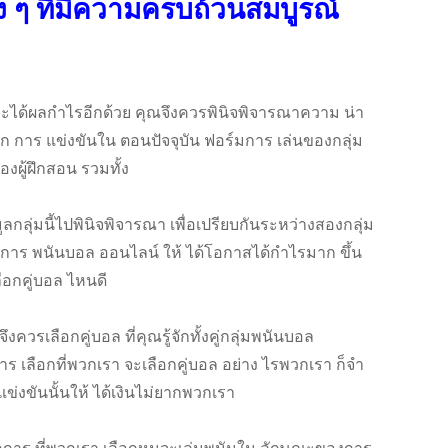
 ๆ ที่มีความครบถ้วนสมบูรณ์
งจะได้ผลกำไรอีกด้วย คุณจึงควรพินิจพิจารณาความ น่า
ผลจาก การ แข่งขันใน ตอนปัจจุบัน ฟอร์มการ เล่นของกลุ่ม
งผู้ฝึกสอน รวมทั้ง
ลกลุ่มนี้ไปพินิจพิจารณา เพื่อเปรียบกันระหว่างสองกลุ่ม
างการ พนันบอล ออนไลน์ ให้ ได้โอกาสได้กำไรมาก ขึ้น
ือกคู่บอล ไหนดี
วรเลือกคู่บอล ที่คุณรู้จักทั้งคู่กลุ่มพนันบอล
 การ เลือกที่พวกเรา จะเลือกคู่บอล อย่าง ไรพวกเรา ก็จำ
ะแข่งขันนั้นให้ ได้เงินไม่ยากพวกเรา
นเมื่อการ ที่พวกเรา เลือกหนจะเล่นพนันใน ลักษณะของการ