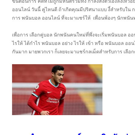
ขั้นตอนการ คิดที่ไม่ถูกมหันต์รวมทั้ง กำลังส่งตัวเองลงเหว
ออนไลน์ วันนี้ คู่ไหนดี ถ้าเกิดคุณมีปริศนาแบบ งี้สำหรับ
การ พนันบอล ออนไลน์ ที่จะมาแชร์ให้ เพื่อนพ้องๆ นักพนัน
เพื่อการ เลือกคู่บอล นักพนันคนใหม่ที่พึ่งจะเริ่มพนันบอล 
ไรให้ ได้กำไร พนันบอล อย่าง ไรให้ เข้า หรือ พนันบอล ออนไลน
กันมาก มายพวกเรา ก็เลยจะมาแชร์กลเม็ดสำหรับการ เลือกค