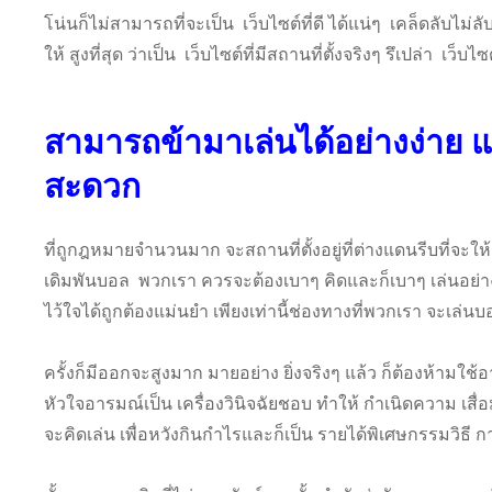
โน่นก็ไม่สามารถที่จะเป็น เว็บไซต์ที่ดี ได้แน่ๆ เคล็ดลับไม่ลั
ให้ สูงที่สุด ว่าเป็น เว็บไซต์ที่มีสถานที่ตั้งจริงๆ รึเปล่า เว
สามารถข้ามาเล่นได้อย่างง่าย แ
สะดวก
ที่ถูกฎหมายจำนวนมาก จะสถานที่ตั้งอยู่ที่ต่างแดนรีบที่จะให้ ไ
เดิมพันบอล พวกเรา ควรจะต้องเบาๆ คิดและก็เบาๆ เล่นอย่าง เย
ไว้ใจได้ถูกต้องแม่นยำ เพียงเท่านี้ช่องทางที่พวกเรา จะเล่น
ครั้งก็มีออกจะสูงมาก มายอย่าง ยิ่งจริงๆ แล้ว ก็ต้องห้ามใช้
หัวใจอารมณ์เป็น เครื่องวินิจฉัยชอบ ทำให้ กำเนิดความ เส
จะคิดเล่น เพื่อหวังกินกำไรและก็เป็น รายได้พิเศษกรรมวิธี การ