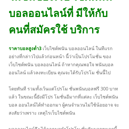
บอลออนไลน์ที่ มีให้กับ
คนที่สมัครใช้ บริการ
ราคาบอลสูงต่ำ3
เว็บไซต์พนัน บอลออนไลน์ ในทีแรก
อย่างที่กล่าวไปแล้วก่อนหน้า นี้ว่าเป็นโปรโมชั่น ของ
เว็บไซต์พนัน บอลออนไลน์ ถ้าหากคุณพอใจ พนันบอล
ออนไลน์ แล้วลงทะเบียน คุณจะได้รับโปรโม ชั่นนี้ไป
โดยทันที รวมทั้งเว้นแต่โปรโม ชั่นพนันบอลฟรี 300 บาท
แล้ว ในขณะนี้ยังมีโปร โมชั่นอีมากที่แต่ละ เว็บไซต์พนัน
บอล ออนไลน์ได้ทำออกมา ผู้คนจำนวนไม่ใช้น้อยอาจ จะ
สงสัยว่าเพราะ เหตุไรเว็บไซต์พนัน
บอลออนไลน์ถึง ได้ออกมาทำโปรโม ชั่นกันมากขนาดนี้