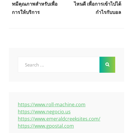
นำทาง
ทมีคุณภาพสำหรับเพื่อ
ไหนดี เพื่อการเข้าไปได้
การให้บริการ
กำไรกับบอล
เรื่อง
Search
for:
https://www.roll-machine.com
https://www.negocio.us
https://www.emeraldcreeksites.com/
https://www.gpostal.com