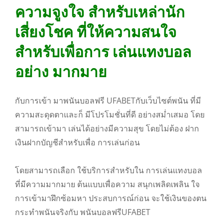
ความจูงใจ สำหรับเหล่านัก
เสี่ยงโชค ที่ให้ความสนใจ
สำหรับเพื่อการ เล่นแทงบอล
อย่าง มากมาย
กับการเข้า มาพนันบอลฟรี UFABETกับเว็บไซต์พนัน ที่มี
ความสะดุดตาและก็ มีโปรโมชั่นที่ดี อย่างสม่ำเสมอ โดย
สามารถเข้ามา เล่นได้อย่างมีความสุข โดยไม่ต้อง ฝาก
เงินฝากบัญชีสำหรับเพื่อ การเล่นก่อน
โดยสามารถเลือก ใช้บริการสำหรับใน การเล่นแทงบอล
ที่มีความมากมาย ต้นแบบเพื่อความ สนุกเพลิดเพลิน ใจ
การเข้ามาฝึกซ้อมหา ประสบการณ์ก่อน จะใช้เงินของตน
กระทำพนันจริงกับ พนันบอลฟรีUFABET