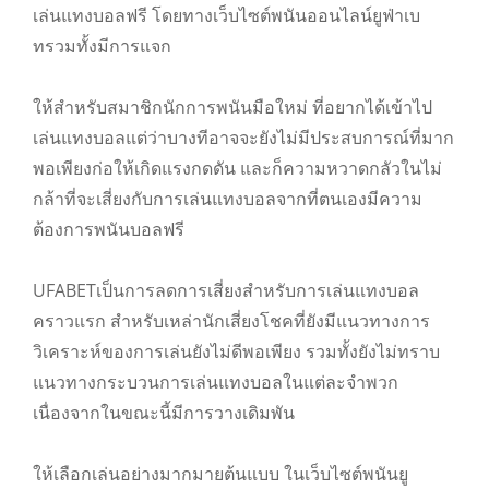
เล่นแทงบอลฟรี โดยทางเว็บไซต์พนันออนไลน์ยูฟ่าเบ
ทรวมทั้งมีการแจก
ให้สำหรับสมาชิกนักการพนันมือใหม่ ที่อยากได้เข้าไป
เล่นแทงบอลแต่ว่าบางทีอาจจะยังไม่มีประสบการณ์ที่มาก
พอเพียงก่อให้เกิดแรงกดดัน และก็ความหวาดกลัวในไม่
กล้าที่จะเสี่ยงกับการเล่นแทงบอลจากที่ตนเองมีความ
ต้องการพนันบอลฟรี
UFABETเป็นการลดการเสี่ยงสำหรับการเล่นแทงบอล
คราวแรก สำหรับเหล่านักเสี่ยงโชคที่ยังมีแนวทางการ
วิเคราะห์ของการเล่นยังไม่ดีพอเพียง รวมทั้งยังไม่ทราบ
แนวทางกระบวนการเล่นแทงบอลในแต่ละจำพวก
เนื่องจากในขณะนี้มีการวางเดิมพัน
ให้เลือกเล่นอย่างมากมายต้นแบบ ในเว็บไซต์พนันยู