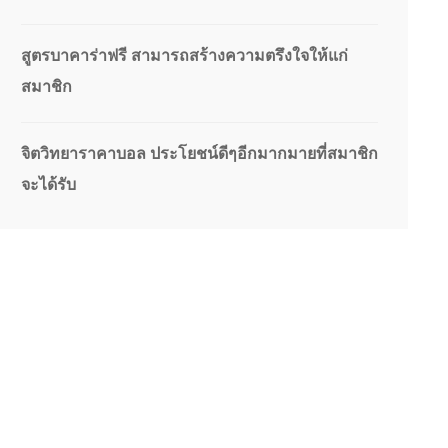
สูตรบาคาร่าฟรี สามารถสร้างความตรึงใจให้แก่
สมาชิก
จิตวิทยาราคาบอล ประโยชน์ดีๆอีกมากมายที่สมาชิก
จะได้รับ