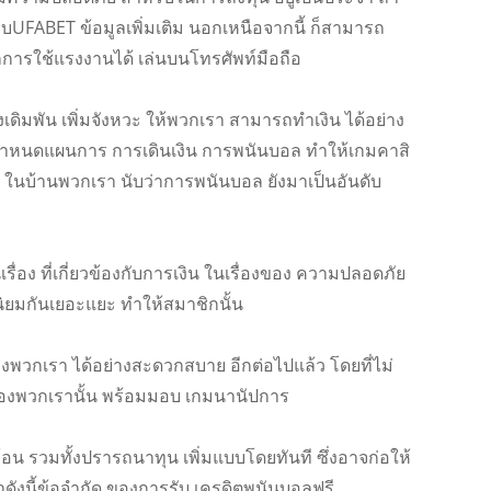
UFABET ข้อมูลเพิ่มเติม นอกเหนือจากนี้ ก็สามารถ
การใช้แรงงานได้ เล่นบนโทรศัพท์มือถือ
งเดิมพัน เพิ่มจังหวะ ให้พวกเรา สามารถทำเงิน ได้อย่าง
าวิธี กำหนดแผนการ การเดินเงิน การพนันบอล ทำให้เกมคาสิ
ับ ในบ้านพวกเรา นับว่าการพนันบอล ยังมาเป็นอันดับ
เรื่อง ที่เกี่ยวข้องกับการเงิน ในเรื่องของ ความปลอดภัย
ี่นิยมกันเยอะแยะ ทำให้สมาชิกนั้น
งพวกเรา ได้อย่างสะดวกสบาย อีกต่อไปแล้ว โดยที่ไม่
 ของพวกเรานั้น พร้อมมอบ เกมนานัปการ
้อน รวมทั้งปรารถนาทุน เพิ่มแบบโดยทันที ซึ่งอาจก่อให้
่ว่าดังนี้ข้อจำกัด ของการรับ เครดิตพนันบอลฟรี