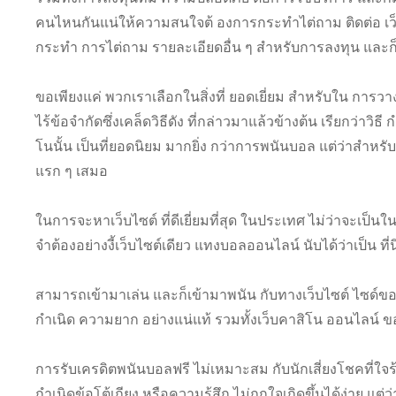
คนไหนกันแน่ให้ความสนใจต้ องการกระทำไต่ถาม ติดต่อ เว็บ
กระทำ การไต่ถาม รายละเอียดอื่น ๆ สำหรับการลงทุน และก็
ขอเพียงแค่ พวกเราเลือกในสิ่งที่ ยอดเยี่ยม สำหรับใน การวา
ไร้ข้อจำกัดซึ่งเคล็ดวิธีดัง ที่กล่าวมาแล้วข้างต้น เรียกว่
โนนั้น เป็นที่ยอดนิยม มากยิ่ง กว่าการพนันบอล แต่ว่าสำหร
แรก ๆ เสมอ
ในการจะหาเว็บไซต์ ที่ดีเยี่ยมที่สุด ในประเทศ ไม่ว่าจะเป็นใน
จำต้องอย่างงี้เว็บไซต์เดียว แทงบอลออนไลน์ นับได้ว่าเป็น ท
สามารถเข้ามาเล่น และก็เข้ามาพนัน กับทางเว็บไซต์ ไซด์ขอ
กำเนิด ความยาก อย่างแน่แท้ รวมทั้งเว็บคาสิโน ออนไลน์
การรับเครดิตพนันบอลฟรี ไม่เหมาะสม กับนักเสี่ยงโชคที่ใจร
กำเนิดข้อโต้เถียง หรือความรู้สึก ไม่ถูกใจเกิดขึ้นได้ง่าย แต