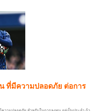
โน ที่มีความปลอดภัย ต่อการ
็มีความปลอดภัย สำหรับในการลงทุน อยู่เป็นประจำ ถ้า